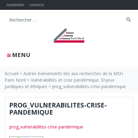
Skip
newsletter
contacts
to
content
search
Search
for:
MENU
Accueil
>
Autres évènements liés aux recherches de la MSH
Paris Nord
>
Vulnérabilités et crise pandémique, Enjeux
juridiques et éthiques
>
prog_vulnerabilites-crise-pandemique
PROG_VULNERABILITES-CRISE-
PANDEMIQUE
prog_vulnerabilites-crise-pandemique