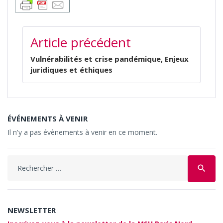
NAVIGATION
Article précédent
DE
L’ARTICLE
Vulnérabilités et crise pandémique, Enjeux
juridiques et éthiques
ÉVÉNEMENTS À VENIR
Il n'y a pas évènements à venir en ce moment.
Search
search
for:
NEWSLETTER