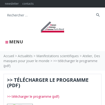
Skip
newsletter
contacts
to
content
search
Search
for:
MENU
Accueil
>
Actualités
>
Manifestations scientifiques
>
Atelier, Des
masques pour jouer le monde
>
>> télécharger le programme
(pdf)
>> TÉLÉCHARGER LE PROGRAMME
(PDF)
>> télécharger le programme (pdf)