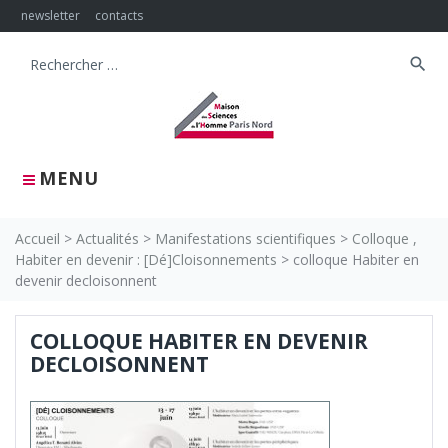
Skip
newsletter
contacts
to
content
search
Search
for:
MENU
Accueil
>
Actualités
>
Manifestations scientifiques
>
Colloque ,
Habiter en devenir : [Dé]Cloisonnements
>
colloque Habiter en
devenir decloisonnent
COLLOQUE HABITER EN DEVENIR
DECLOISONNENT