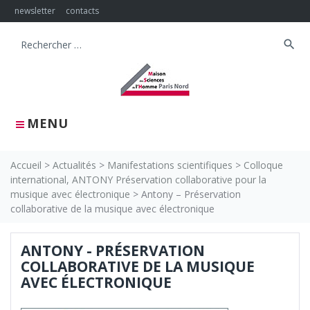
Skip
newsletter
contacts
to
content
search
Search
for:
MENU
Accueil
>
Actualités
>
Manifestations scientifiques
>
Colloque
international, ANTONY Préservation collaborative pour la
musique avec électronique
>
Antony – Préservation
collaborative de la musique avec électronique
ANTONY - PRÉSERVATION
COLLABORATIVE DE LA MUSIQUE
AVEC ÉLECTRONIQUE