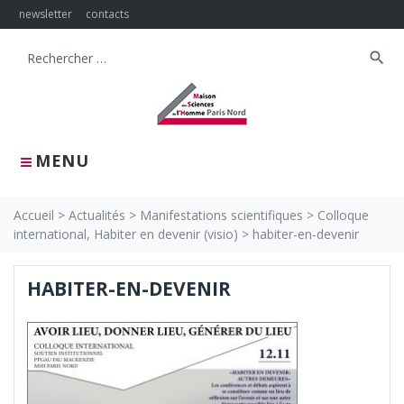
Skip
newsletter
contacts
to
content
search
Search
for:
MENU
Accueil
>
Actualités
>
Manifestations scientifiques
>
Colloque
international, Habiter en devenir (visio)
>
habiter-en-devenir
HABITER-EN-DEVENIR