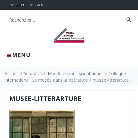
Skip
newsletter
contacts
to
content
search
Search
for:
MENU
Accueil
>
Actualités
>
Manifestations scientifiques
>
Colloque
international, Le musée dans la littérature
>
musee-litterarture
MUSEE-LITTERARTURE