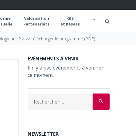
forme
Valorisation
GIS
...
suelle
Partenariats
et Réseau
ologiques ?
>
>> télécharger le programme (PDF)
ÉVÉNEMENTS À VENIR
Il n'y a pas évènements à venir en
ce moment.
Search
search
for:
NEWSLETTER