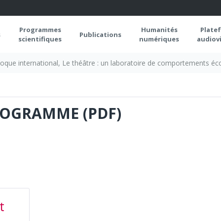
Programmes
Humanités
Plate
s
Publications
scientifiques
numériques
audiovi
loque international, Le théâtre : un laboratoire de comportements éc
ROGRAMME (PDF)
t