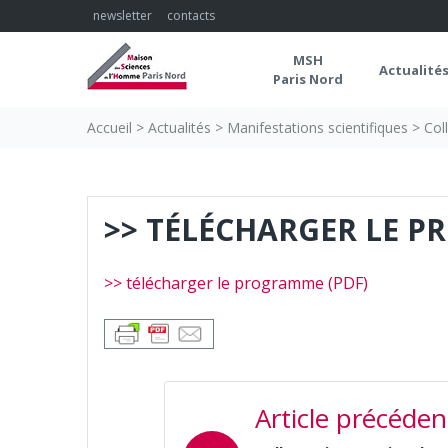
Skip
newsletter
contacts
to
content
MSH
Actualité
Paris Nord
Accueil
>
Actualités
>
Manifestations scientifiques
>
Col
>> TÉLÉCHARGER LE P
>> télécharger le programme (PDF)
NAVIGATION
Article précéden
DE