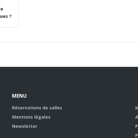
e
de
ues ?
MENU
Réservations de salles
M
Mentions légales
A
Newsletter
P
P