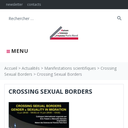
Skip
newsletter
contacts
to
content
search
Search
for:
MENU
Accueil
>
Actualités
>
Manifestations scientifiques
>
Crossing
Sexual Borders
>
Crossing Sexual Borders
CROSSING SEXUAL BORDERS