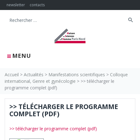
Skip
newsletter
contacts
to
content
search
Search
for:
MENU
Accueil
>
Actualités
>
Manifestations scientifiques
>
Colloque
international, Genre et gynécologie
>
>> télécharger le
programme complet (pdf)
>> TÉLÉCHARGER LE PROGRAMME
COMPLET (PDF)
>> télécharger le programme complet (pdf)