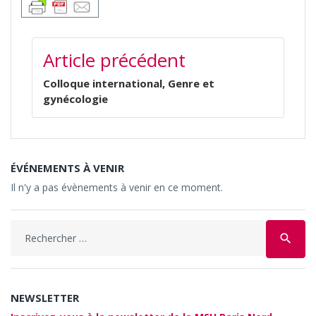
NAVIGATION
Article précédent
DE
L’ARTICLE
Colloque international, Genre et
gynécologie
ÉVÉNEMENTS À VENIR
Il n'y a pas évènements à venir en ce moment.
Search
search
for:
NEWSLETTER