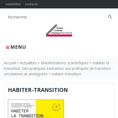
Skip
newsletter
contacts
to
content
search
Search
for:
MENU
Accueil
>
Actualités
>
Manifestations scientifiques
>
Habiter la
transition. Des pratiques existantes aux politiques de transition :
circulations et ambiguïtés
>
habiter-transition
HABITER-TRANSITION