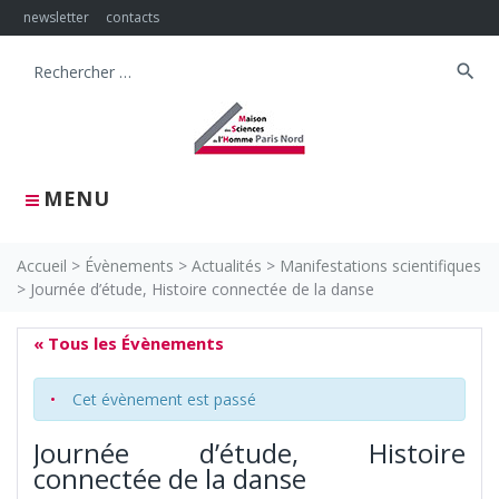
Skip
newsletter
contacts
to
content
search
Search
for:
MENU
Accueil
>
Évènements
>
Actualités
>
Manifestations scientifiques
>
Journée d’étude, Histoire connectée de la danse
« Tous les Évènements
Cet évènement est passé
Journée d’étude, Histoire
connectée de la danse