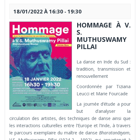
18/01/2022 À 16:30
-
19:30
HOMMAGE À V.
S.
MUTHUSWAMY
PILLAI
La danse en Inde du Sud :
tradition, transmission et
renouvellement
Coordonnée par Tiziana
Leucci et Marie Fourcade
La journée d’étude a pour
but d’analyser la
circulation des artistes, des techniques de danse ainsi que
les interactions culturelles entre l’Europe et l’Inde, à travers
le parcours exemplaire du maître de danse
Bharatanāṭyam
,
V.S. Muthuswamy Pillai (1924 ? – 1992), qui appartenait à