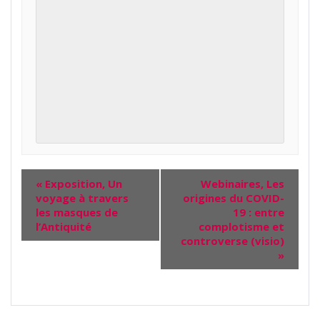
«
Exposition, Un
Webinaires, Les
voyage à travers
origines du COVID-
les masques de
19 : entre
l’Antiquité
complotisme et
controverse (visio)
»