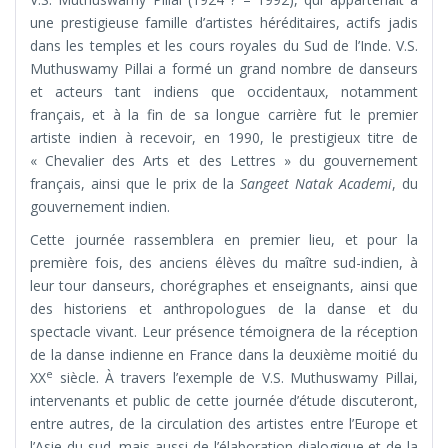
une prestigieuse famille d’artistes héréditaires, actifs jadis
dans les temples et les cours royales du Sud de l’Inde. V.S.
Muthuswamy Pillai a formé un grand nombre de danseurs
et acteurs tant indiens que occidentaux, notamment
français, et à la fin de sa longue carrière fut le premier
artiste indien à recevoir, en 1990, le prestigieux titre de
« Chevalier des Arts et des Lettres » du gouvernement
français, ainsi que le prix de la
Sangeet Natak Academi
, du
gouvernement indien.
Cette journée rassemblera en premier lieu, et pour la
première fois, des anciens élèves du maître sud-indien, à
leur tour danseurs, chorégraphes et enseignants, ainsi que
des historiens et anthropologues de la danse et du
spectacle vivant. Leur présence témoignera de la réception
de la danse indienne en France dans la deuxième moitié du
e
XX
siècle. À travers l’exemple de V.S. Muthuswamy Pillai,
intervenants et public de cette journée d’étude discuteront,
entre autres, de la circulation des artistes entre l’Europe et
l’Asie du sud, mais aussi de l’élaboration dialogique et de la