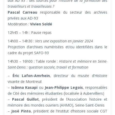
aux AD 93 : des sources pour l’histoire de la formation des
travailleurs et travailleuses ?
Pascal Carreau
responsable du secteur des archives
privées aux AD-93
Modération :
Vivien Soldé
12h45 – 14h : Pause repas
14h00 – 14h30 :
Vers une exposition en janvier 2024
Projection d’archives numérisées et/ou identifiées dans le
cadre du projet SAFO-93
14h30 – 16h00 : Table ronde :
Histoire et mémoire en Seine-
Saint-Denis : question sociale, travail et formation
–
Éric Lafon-Amrhein
, directeur du musée d’Histoire
vivante de Montreuil
–
Ioânna Kasapi
ou
Jean-Philippe Legois
, responsables
de Cité des mémoires étudiantes (localisée à Aubervilliers)
–
Pascal Guillot
, président de l’Association histoire et
mémoire des mondes ouvriers (AHMO), Seine-Saint-Denis
–
José Pinto
, président de l’Institut d’histoire sociale CGT