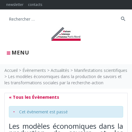
Skip
newsletter
contacts
to
content
search
Search
for:
MENU
Accueil
>
Évènements
>
Actualités
>
Manifestations scientifiques
>
Les modèles économiques dans la production de savoirs et
les transformations sociales par la recherche-action
« Tous les Évènements
Cet évènement est passé
Les modèles économiques dans la