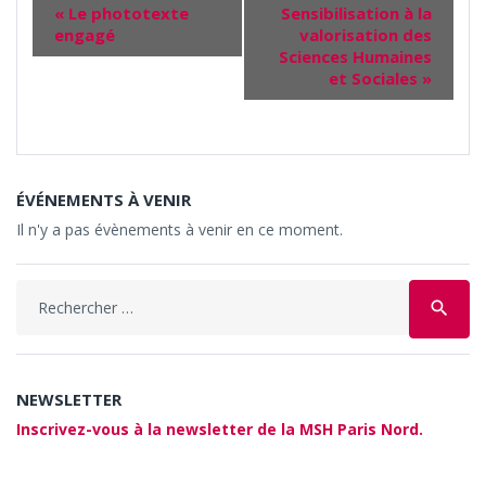
«
Le phototexte
Sensibilisation à la
engagé
valorisation des
Sciences Humaines
et Sociales
»
ÉVÉNEMENTS À VENIR
Il n'y a pas évènements à venir en ce moment.
Search
search
for:
NEWSLETTER
Inscrivez-vous à la newsletter de la MSH Paris Nord.