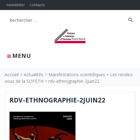
Skip
newsletter
contacts
to
content
search
Search
for:
MENU
Accueil
>
Actualités
>
Manifestations scientifiques
>
Les rendez-
vous de la SOFETH
>
rdv-ethnographie-2juin22
RDV-ETHNOGRAPHIE-2JUIN22