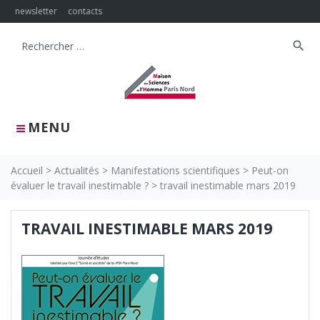
Skip
newsletter
contacts
to
content
search
Search
for:
MENU
Accueil
>
Actualités
>
Manifestations scientifiques
>
Peut-on
évaluer le travail inestimable ?
>
travail inestimable mars 2019
TRAVAIL INESTIMABLE MARS 2019