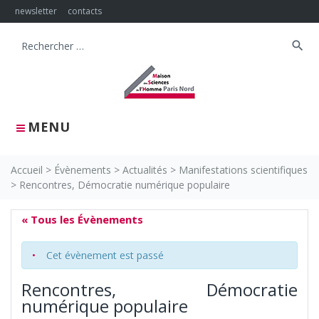
Skip
newsletter
contacts
to
content
search
Search
for:
MENU
Accueil
>
Évènements
>
Actualités
>
Manifestations scientifiques
>
Rencontres, Démocratie numérique populaire
« Tous les Évènements
Cet évènement est passé
Rencontres, Démocratie
numérique populaire