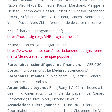
Nicole Alix, Nikos Bonnieure, Pascal Marchand, Philippe le
Hérisse, Pierre-Yves Gosset, Priscillia Ludosky, Stephane
Crozat, Stéphane Alliés, Victor Petit, Vincent Ventresque,
Yohan Pavec, Yves Citton feront partie de cette rencontre.
>> télécharger le programme (pdf)
https://noodesign.org/DNP_programme.pdf
>> inscription en ligne obligatoire sur
https://www.helloasso.com/associations/noodesign/evene
ments/democratie-numerique-populair
Partenaires scientifiques et financiers :
CFE-CGC ;
Costech ; EnCommuns ; Le Médialab Sciencepo //
Partenaires médias :
Médiapart ; Quartier Général ;
Reporterre ; Sud Radio //
Automédias citoyens :
Bang Bang TV ; Cémil choses à te
dire ; JR Cinematics ; La mule du pape ; Le Canard
Réfractaire ; Le Pixel Mort ; Licorne News //
Associations Gilets Jaunes :
Culture RIC ; Gilets Jaunes
Coordination ; La Ligne Jaune ; La Ligue Citoyenne ; Le Vrai