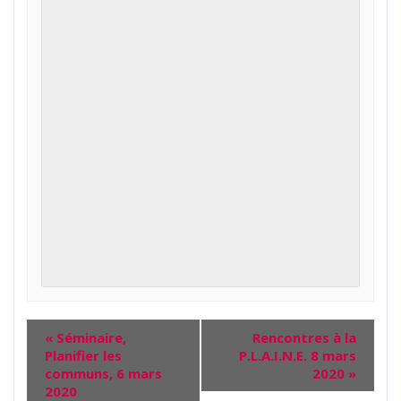
«
Séminaire,
Rencontres à la
Planifier les
P.L.A.I.N.E. 8 mars
communs, 6 mars
2020
»
2020