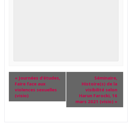
«
Journées d’études,
Séminaire,
Faire face aux
Histoire(s) de la
violences sexuelles
visibilité selon
(visio)
Harun Farocki, 16
mars 2021 (visio)
»