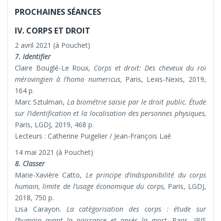
PROCHAINES SÉANCES
IV. CORPS ET DROIT
2 avril 2021 (à Pouchet)
7. Identifier
Claire Bouglé-Le Roux,
Corps et droit: Des cheveux du roi
mérovingien à l’homo numericus,
Paris, Lexis-Nexis, 2019,
164 p.
Marc Sztulman,
La biométrie saisie par le droit public. Étude
sur l’identification et la localisation des personnes physiques,
Paris, LGDJ, 2019, 468 p.
Lecteurs : Catherine Puigelier / Jean-François Laé
14 mai 2021 (à Pouchet)
8. Classer
Marie-Xavière Catto,
Le principe d’indisponibilité du corps
humain, limite de l’usage économique du corps,
Paris, LGDJ,
2018, 750 p.
Lisa Carayon.
La catégorisation des corps : étude sur
l’humain avant la naissance et après la mort,
Paris, IRJS