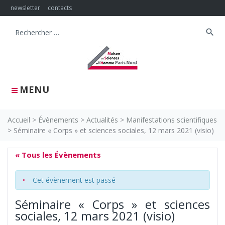
Skip
newsletter
contacts
to
content
search
Search
for:
MENU
Accueil
>
Évènements
>
Actualités
>
Manifestations scientifiques
>
Séminaire « Corps » et sciences sociales, 12 mars 2021 (visio)
« Tous les Évènements
Cet évènement est passé
Séminaire « Corps » et sciences
sociales, 12 mars 2021 (visio)