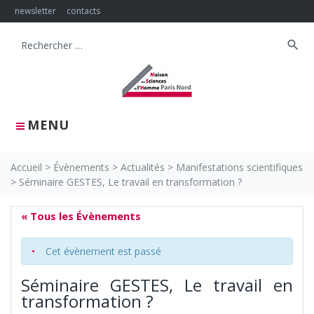
Skip
newsletter
contacts
to
content
search
Search
for:
MENU
Accueil
>
Évènements
>
Actualités
>
Manifestations scientifiques
>
Séminaire GESTES, Le travail en transformation ?
« Tous les Évènements
Cet évènement est passé
Séminaire GESTES, Le travail en
transformation ?