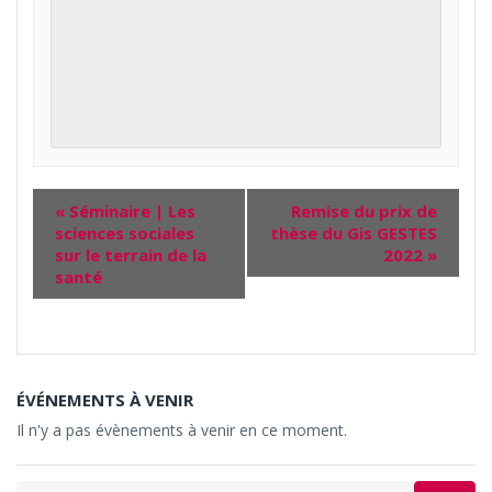
«
Séminaire | Les
Remise du prix de
sciences sociales
thèse du Gis GESTES
sur le terrain de la
2022
»
santé
ÉVÉNEMENTS À VENIR
Il n'y a pas évènements à venir en ce moment.
Search