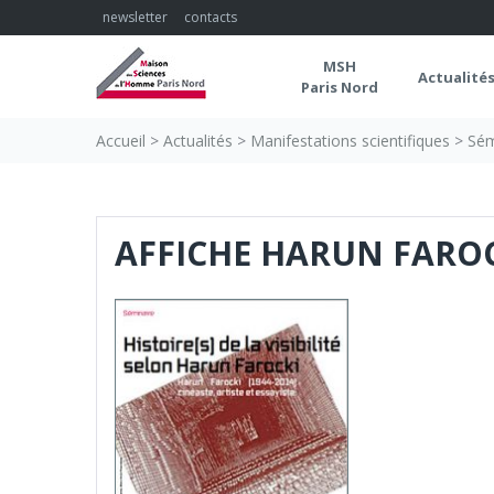
Skip
newsletter
contacts
to
content
MSH
Actualité
Paris Nord
Accueil
>
Actualités
>
Manifestations scientifiques
>
Sém
AFFICHE HARUN FAROC