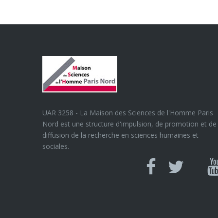
UAR 3258 - La Maison des Sciences de l'Homme Paris
Nord est une structure d'impulsion, de promotion et de
diffusion de la recherche en sciences humaines et
sociales.
Can
Facebook
twitter
Y
U