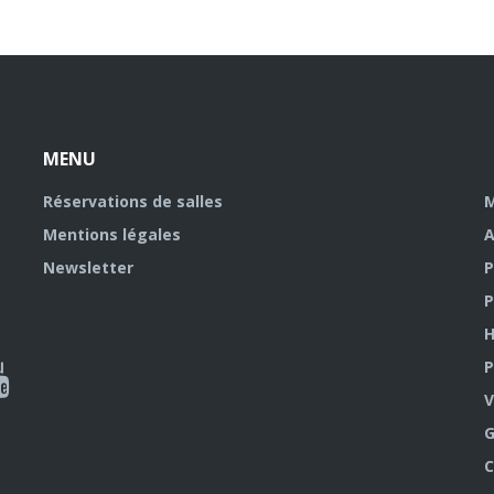
MENU
Réservations de salles
M
Mentions légales
A
Newsletter
P
P
H
P
al
V
outube
G
C