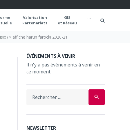
forme
Valorisation
GIS
...
suelle
Partenariats
et Réseau
isio)
>
affiche harun farocki 2020-21
ÉVÉNEMENTS À VENIR
Il n'y a pas évènements à venir en
ce moment.
Search
search
for:
NEWSLETTER