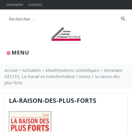
Skip
newsletter
contacts
to
content
search
Search
for:
MENU
Accueil
>
Actualités
>
Manifestations scientifiques
>
Séminaire
GESTES, Le travail en transformation ? (visio)
>
la-raison-des-
plus-forts
LA-RAISON-DES-PLUS-FORTS