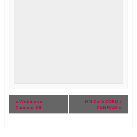
«
Webinaire
HN Café CORLI /
Canevas 06
CANEVAS
»