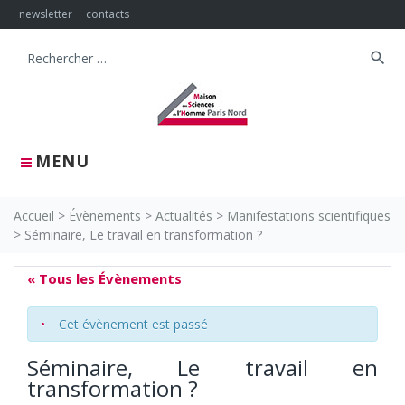
Skip
newsletter
contacts
to
content
search
Search
for:
MENU
Accueil
>
Évènements
>
Actualités
>
Manifestations scientifiques
>
Séminaire, Le travail en transformation ?
« Tous les Évènements
Cet évènement est passé
Séminaire, Le travail en
transformation ?