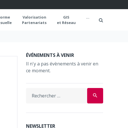
forme
Valorisation
GIS
...
suelle
Partenariats
et Réseau
ÉVÉNEMENTS À VENIR
Il n'y a pas évènements à venir en
ce moment.
Search
search
for:
NEWSLETTER