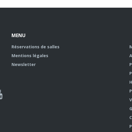
MENU
Réservations de salles
M
Mentions légales
A
Newsletter
P
P
H
P
al
V
outube
G
C
P