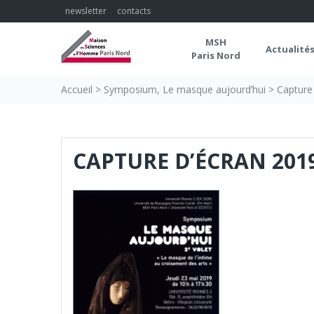
Skip
newsletter
contacts
to
content
MSH
Actualité
Paris Nord
Accueil
>
Symposium, Le masque aujourd’hui
>
Capture 
CAPTURE D’ÉCRAN 2019-