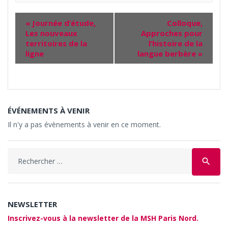
«
Journée d’étude,
Colloque,
Les nouveaux
Approches pour
territoires de la
l’histoire de la
ligne
langue berbère
»
ÉVÉNEMENTS À VENIR
Il n'y a pas évènements à venir en ce moment.
Search
search
for:
NEWSLETTER
Inscrivez-vous à la newsletter de la MSH Paris Nord.