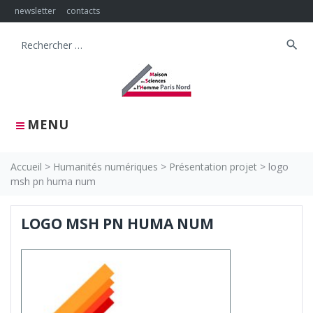
Skip
newsletter
contacts
to
content
search
Search
for:
MENU
Accueil
>
Humanités numériques
>
Présentation projet
>
logo
msh pn huma num
LOGO MSH PN HUMA NUM