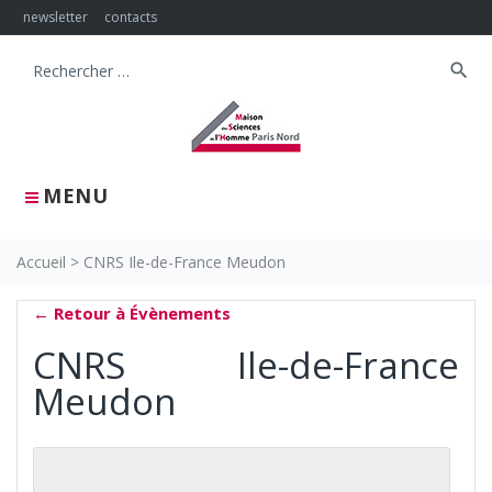
Skip
newsletter
contacts
to
content
search
Search
for:
MENU
Accueil
>
CNRS Ile-de-France Meudon
← Retour à Évènements
CNRS Ile-de-France
Meudon