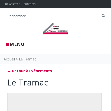
Skip
newsletter
contacts
to
content
search
Search
for:
MENU
Accueil
>
Le Tramac
← Retour à Évènements
Le Tramac