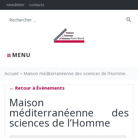
Skip
newsletter
contacts
to
content
search
Search
for:
MENU
Accueil
>
Maison méditerranéenne des sciences de l’Homme
← Retour à Évènements
Maison
méditerranéenne des
sciences de l’Homme