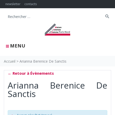
Skip
newsletter
contacts
to
content
search
Search
for:
MENU
Accueil
>
Arianna Berenice De Sanctis
← Retour à Évènements
Arianna Berenice De
Sanctis