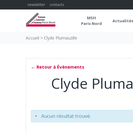
Skip
newsletter
contacts
to
content
MSH
Actualité
Paris Nord
Accueil
>
Clyde Plumauzille
← Retour à Évènements
Clyde Pluma
Aucun résultat trouvé.