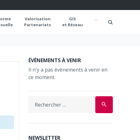
forme
Valorisation
GIS
...
suelle
Partenariats
et Réseau
ÉVÉNEMENTS À VENIR
Il n'y a pas évènements à venir en
ce moment.
Search
search
for:
NEWSLETTER