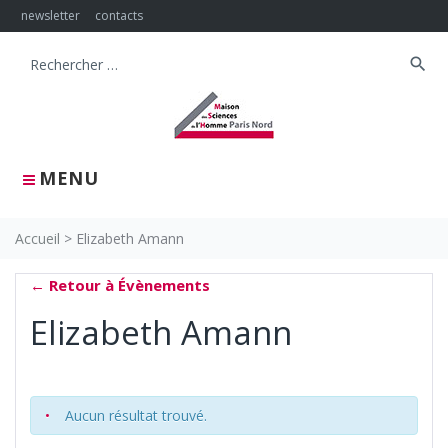
Skip
newsletter
contacts
to
content
search
Search
for:
MENU
Accueil
>
Elizabeth Amann
← Retour à Évènements
Elizabeth Amann
Aucun résultat trouvé.