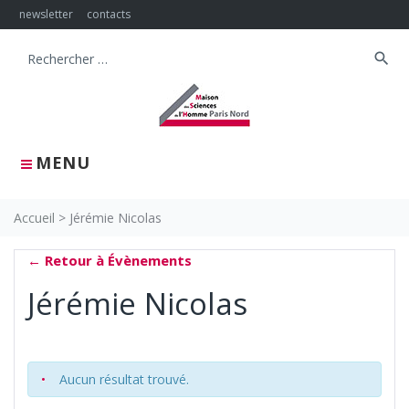
Skip
newsletter
contacts
to
content
search
Search
for:
MENU
Accueil
>
Jérémie Nicolas
← Retour à Évènements
Jérémie Nicolas
Aucun résultat trouvé.