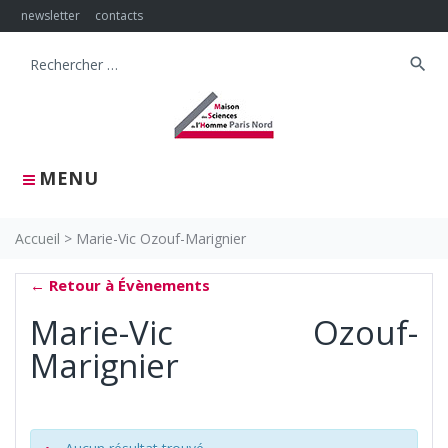
Skip
newsletter
contacts
to
content
search
Search
for:
MENU
Accueil
>
Marie-Vic Ozouf-Marignier
← Retour à Évènements
Marie-Vic Ozouf-
Marignier