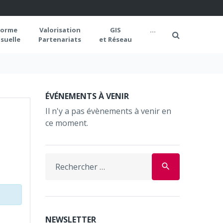
forme
Valorisation
GIS
...
suelle
Partenariats
et Réseau
ÉVÉNEMENTS À VENIR
Il n'y a pas évènements à venir en
ce moment.
Search
search
for:
NEWSLETTER