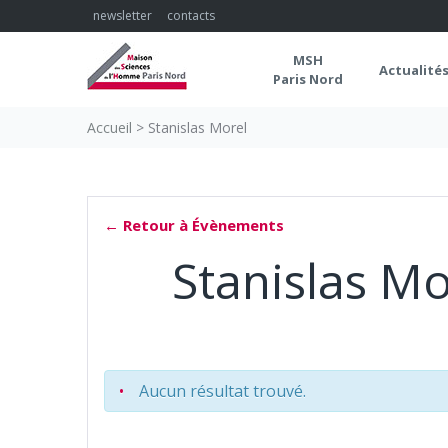
Skip
newsletter
contacts
to
content
MSH
Actualité
Paris Nord
Accueil
>
Stanislas Morel
← Retour à Évènements
Stanislas Mo
Aucun résultat trouvé.