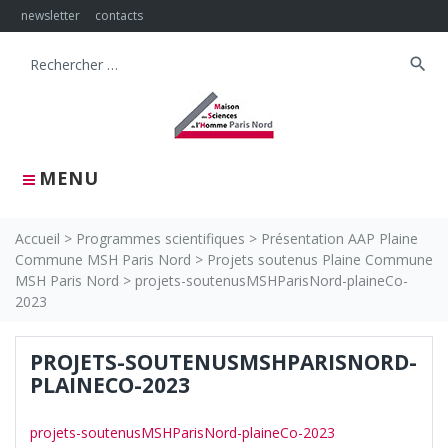
Skip
newsletter
contacts
to
content
search
Search
for:
MENU
Accueil
>
Programmes scientifiques
>
Présentation AAP Plaine
Commune MSH Paris Nord
>
Projets soutenus Plaine Commune
MSH Paris Nord
>
projets-soutenusMSHParisNord-plaineCo-
2023
PROJETS-SOUTENUSMSHPARISNORD-
PLAINECO-2023
projets-soutenusMSHParisNord-plaineCo-2023