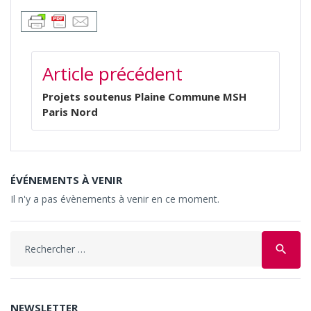
NAVIGATION
Article précédent
DE
L’ARTICLE
Projets soutenus Plaine Commune MSH
Paris Nord
ÉVÉNEMENTS À VENIR
Il n'y a pas évènements à venir en ce moment.
Search
search
for:
NEWSLETTER