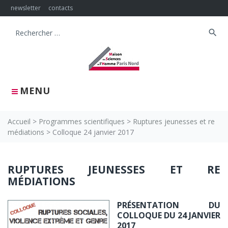
Skip
newsletter
contacts
to
content
search
Search
for:
MENU
Accueil
>
Programmes scientifiques
>
Ruptures jeunesses et re
médiations
>
Colloque 24 janvier 2017
Colloque
RUPTURES JEUNESSES ET RE
MÉDIATIONS
24
janvier
PRÉSENTATION DU
COLLOQUE DU 24 JANVIER
2017
2017