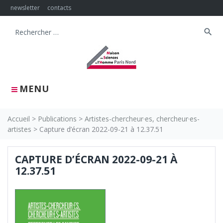
Skip
newsletter
contacts
to
content
search
Search
for:
MENU
Accueil
>
Publications
>
Artistes-chercheur·es, chercheur·es-
artistes
>
Capture d’écran 2022-09-21 à 12.37.51
CAPTURE D’ÉCRAN 2022-09-21 À
12.37.51