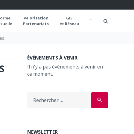
forme
Valorisation
GIS
...
suelle
Partenariats
et Réseau
les
ÉVÉNEMENTS À VENIR
S
Il n'y a pas évènements à venir en
ce moment.
Search
search
for:
NEWSLETTER