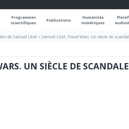
Programmes
Humanités
Plate
s
Publications
scientifiques
numériques
audiovi
ales de Samuel Lézé
>
Samuel Lézé, Freud Wars. Un siècle de scanda
ARS. UN SIÈCLE DE SCANDALE