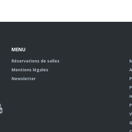
MENU
Réservations de salles
M
Mentions légales
A
Newsletter
P
P
H
P
al
V
outube
G
C