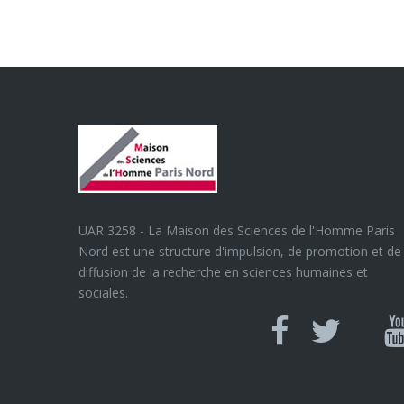
UAR 3258 - La Maison des Sciences de l'Homme Paris
Nord est une structure d'impulsion, de promotion et de
diffusion de la recherche en sciences humaines et
sociales.
Can
Facebook
twitter
Y
U