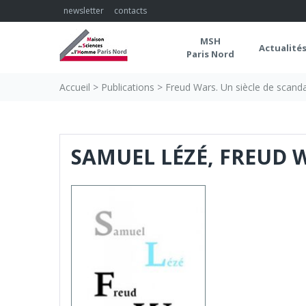
Skip
newsletter
contacts
to
content
MSH
Actualité
Paris Nord
Accueil
>
Publications
>
Freud Wars. Un siècle de scand
SAMUEL LÉZÉ, FREUD W