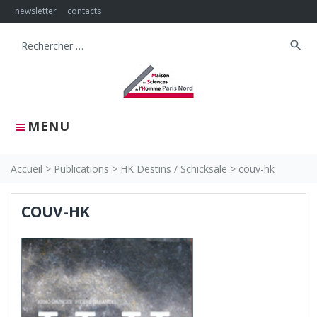
Skip
newsletter
contacts
to
content
search
Search
for:
MENU
Accueil
>
Publications
>
HK Destins / Schicksale
>
couv-hk
COUV-HK