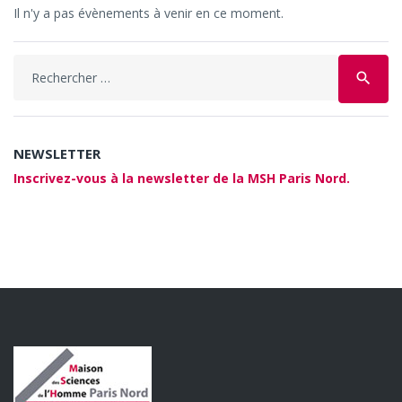
Il n'y a pas évènements à venir en ce moment.
Search
search
for:
NEWSLETTER
Inscrivez-vous à la newsletter de la MSH Paris Nord.