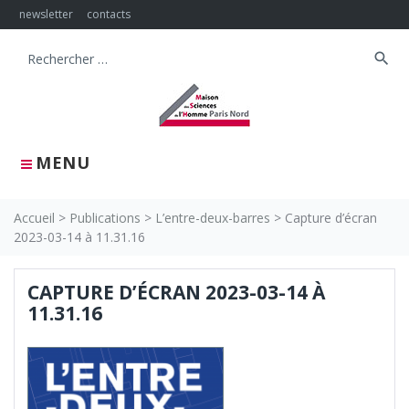
Skip
newsletter
contacts
to
content
search
Search
for:
MENU
Accueil
>
Publications
>
L’entre-deux-barres
>
Capture d’écran
2023-03-14 à 11.31.16
CAPTURE D’ÉCRAN 2023-03-14 À
11.31.16