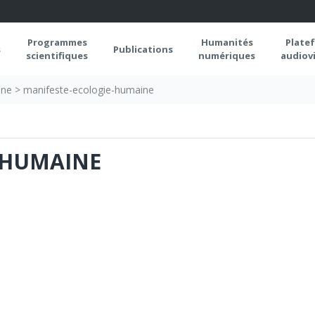
Programmes
Humanités
Plate
s
Publications
scientifiques
numériques
audiovi
ine
>
manifeste-ecologie-humaine
-HUMAINE