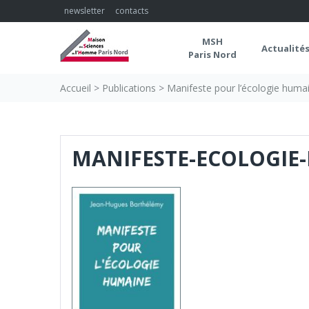
Skip
newsletter
contacts
to
content
MSH
Actualité
Paris Nord
Accueil
>
Publications
>
Manifeste pour l’écologie huma
MANIFESTE-ECOLOGIE