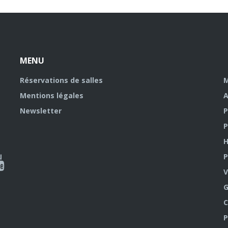
MENU
Réservations de salles
M
Mentions légales
A
Newsletter
P
P
H
P
al
V
outube
G
C
P