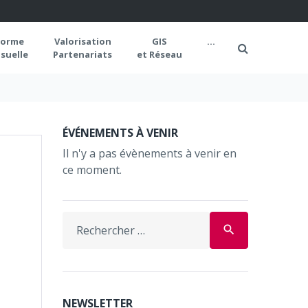
forme
Valorisation
GIS
...
suelle
Partenariats
et Réseau
ÉVÉNEMENTS À VENIR
Il n'y a pas évènements à venir en
ce moment.
Search
search
for:
NEWSLETTER