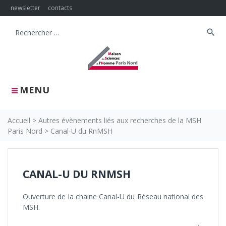
Skip
newsletter
contacts
to
content
search
Search
for:
MENU
Accueil
>
Autres évènements liés aux recherches de la MSH
Paris Nord
>
Canal-U du RnMSH
CANAL-U DU RNMSH
Ouverture de la chaine Canal-U du Réseau national des
MSH.