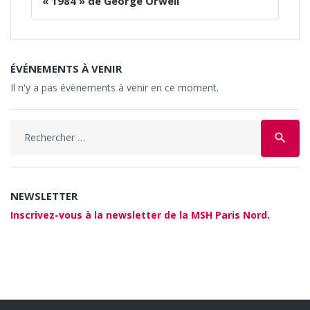
« 1984 » de George Orwell
ÉVÉNEMENTS À VENIR
Il n'y a pas évènements à venir en ce moment.
Search
search
for:
NEWSLETTER
Inscrivez-vous à la newsletter de la MSH Paris Nord.