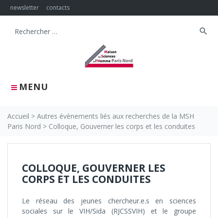
Skip
newsletter
contacts
to
content
search
Search
for:
MENU
Accueil
>
Autres évènements liés aux recherches de la MSH
Paris Nord
>
Colloque, Gouverner les corps et les conduites
COLLOQUE, GOUVERNER LES
CORPS ET LES CONDUITES
Le réseau des jeunes chercheur.e.s en sciences
sociales sur le VIH/Sida (RJCSSVIH) et le groupe