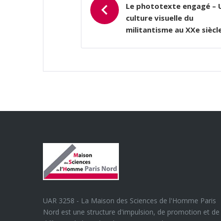
Le phototexte engagé – 
culture visuelle du
militantisme au XXe siècl
UAR 3258 - La Maison des Sciences de l'Homme Paris
Nord est une structure d'impulsion, de promotion et de