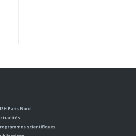
SH Paris Nord
ctualités
rogrammes scientifiques
ublications