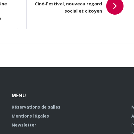
Une
Ciné-Festival, nouveau regard
social et citoyen
e
MENU
Réservations de salles
M
Mentions légales
A
Newsletter
P
P