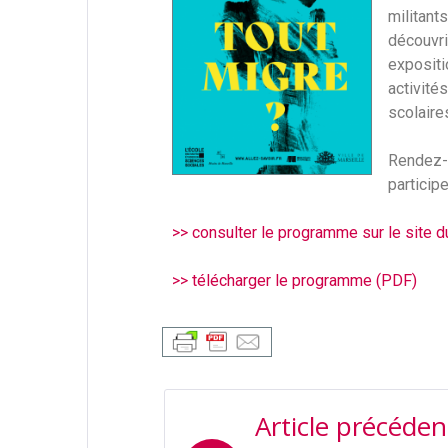
militant
découvr
exposit
activité
scolaires
Rendez
particip
>> consulter le programme sur le site du
>> télécharger le programme (PDF)
Article précéden