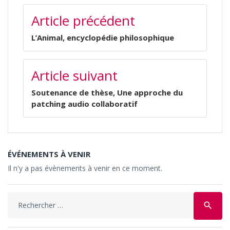
NAVIGATION
Article précédent
DE
L’ARTICLE
L’Animal, encyclopédie philosophique
Article suivant
Soutenance de thèse, Une approche du
patching audio collaboratif
ÉVÉNEMENTS À VENIR
Il n'y a pas évènements à venir en ce moment.
Search
search
for: