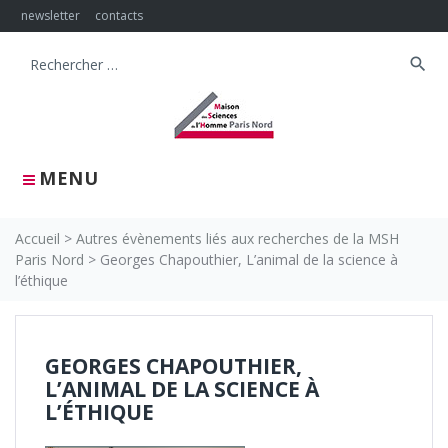
Skip
newsletter
contacts
to
content
search
Search
for:
MENU
Accueil
>
Autres évènements liés aux recherches de la MSH
Paris Nord
>
Georges Chapouthier, L’animal de la science à
l’éthique
GEORGES CHAPOUTHIER,
L’ANIMAL DE LA SCIENCE À
L’ÉTHIQUE