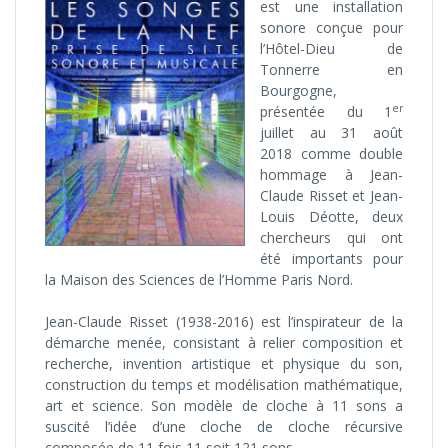
est une installation
sonore conçue pour
l’Hôtel-Dieu de
Tonnerre en
Bourgogne,
er
présentée du 1
juillet au 31 août
2018 comme double
hommage à Jean-
Claude Risset et Jean-
Louis Déotte, deux
chercheurs qui ont
été importants pour
la Maison des Sciences de l’Homme Paris Nord.
Jean-Claude Risset (1938-2016) est l’inspirateur de la
démarche menée, consistant à relier composition et
recherche, invention artistique et physique du son,
construction du temps et modélisation mathématique,
art et science. Son modèle de cloche à 11 sons a
suscité l’idée d’une cloche de cloche récursive
composée de 11 fois 11 soit 121 sons.