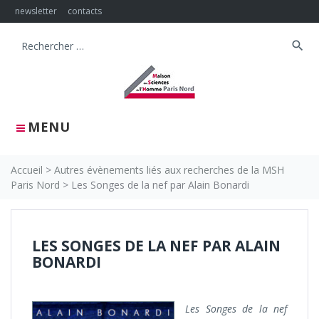
Skip
newsletter
contacts
to
content
search
Search
for:
MENU
Accueil
>
Autres évènements liés aux recherches de la MSH
Paris Nord
>
Les Songes de la nef par Alain Bonardi
LES SONGES DE LA NEF PAR ALAIN
BONARDI
Les Songes de la nef