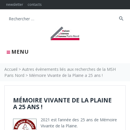
Skip
newsletter
contacts
to
content
search
Search
for:
MENU
Accueil
>
Autres évènements liés aux recherches de la MSH
Paris Nord
>
Mémoire Vivante de la Plaine a 25 ans !
MÉMOIRE VIVANTE DE LA PLAINE
A 25 ANS !
2021 est l’année des 25 ans de Mémoire
Vivante de la Plaine.