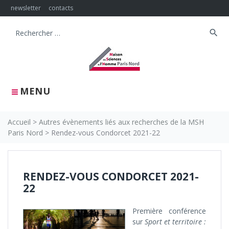
Skip
newsletter
contacts
to
content
search
Search
for:
MENU
Accueil
>
Autres évènements liés aux recherches de la MSH
Paris Nord
>
Rendez-vous Condorcet 2021-22
RENDEZ-VOUS CONDORCET 2021-
22
Première conférence
sur
Sport et territoire :