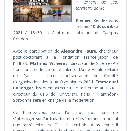
« terrain de jeu,
territoire de vie »
Premier Rendez-vous
le lundi
13 décembre
2021
à 18h30 au Centre de colloques du Campus
Condorcet.
Avec la participation de
Alexandre Faure,
chercheur
post-doctorant à la Fondation France-Japon de
l’EHESS,
Mathias Vicherat
, directeur de SciencesPo
Paris, ancien directeur de cabinet d’Anne Hidalgo Maire
de Paris et un.e représentant·e du Comité
d’organisation des Jeux Olympiques 2024.
Emmanuel
Bellanger
, historien, directeur de recherche au CNRS,
directeur du CHS de l’Université Paris 1 Panthéon-
Sorbonne sera en charge de la modération.
Ce Rendez-vous sera l’occasion pour eux de
s’interroger sur l’articulation entre l’évènement mondial
que représente les JO et le territoire dans lequel il
s’inscrit. Ils exploreront la chose tant du point de vue