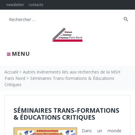
Skip
newsletter
contacts
to
content
search
Search
for:
MENU
Accueil
>
Autres évènements liés aux recherches de la MSH
Paris Nord
>
Séminaires Trans-formations & Éducations
Critiques
SÉMINAIRES TRANS-FORMATIONS
& ÉDUCATIONS CRITIQUES
Dans un monde