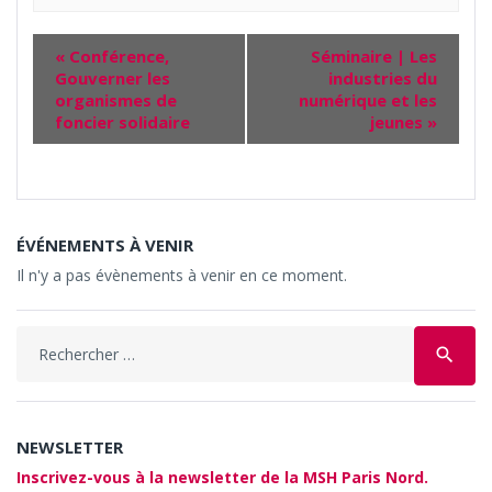
«
Conférence,
Séminaire | Les
Gouverner les
industries du
organismes de
numérique et les
foncier solidaire
jeunes
»
ÉVÉNEMENTS À VENIR
Il n'y a pas évènements à venir en ce moment.
Search
search
for:
NEWSLETTER
Inscrivez-vous à la newsletter de la MSH Paris Nord.