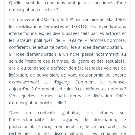
Quelles sont les conditions pratiques et politiques d’une
émancipation collective ?
e
Le mouvement
#Meetoo
, le 50
anniversaire de Mai 1968,
les mobilisations féministes et LGBTQI, les revendications
intersectionnelles, les divers usages faits par les actrices et
les acteurs politiques de « l’égalité » femmes-hommes,
confèrent une actualité particulière à l’idée d’émancipation.
Si l’idée d’émancipation a un riche passé notamment au
sein de l’histoire des femmes, du genre et des sexualités,
elle a eu tendance à s’effacer derrière les idées voisines de
libération, de subversion, de voix, d’autonomie ou encore
d’
empowerment
et d’
agency
. Comment la repenser
aujourd’hui ? Comment l’articuler à ces différentes notions ?
Vers quelles formes particulières de libération l’idée
d’émancipation pointe-t-elle ?
Dans un contexte globalisé, les études sur
l’intersectionnalité des logiques de domination, le
postcolonial, le
care
, la vulnérabilité, le multiculturel ; les
recherches sur les discriminations ; les critiques de