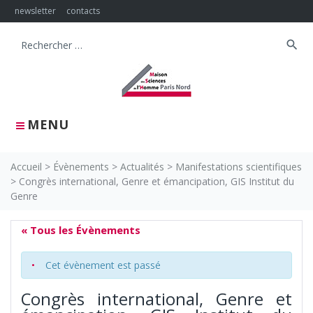
Skip
newsletter
contacts
to
content
search
Search
for:
MENU
Accueil
>
Évènements
>
Actualités
>
Manifestations scientifiques
>
Congrès international, Genre et émancipation, GIS Institut du
Genre
« Tous les Évènements
Cet évènement est passé
Congrès international, Genre et