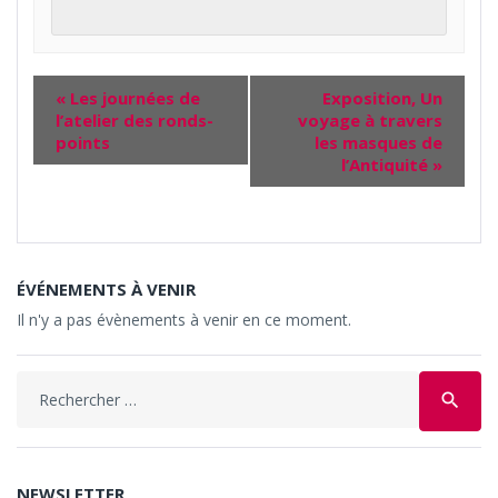
«
Les journées de
Exposition, Un
l’atelier des ronds-
voyage à travers
points
les masques de
l’Antiquité
»
ÉVÉNEMENTS À VENIR
Il n'y a pas évènements à venir en ce moment.
Search
search
for:
NEWSLETTER